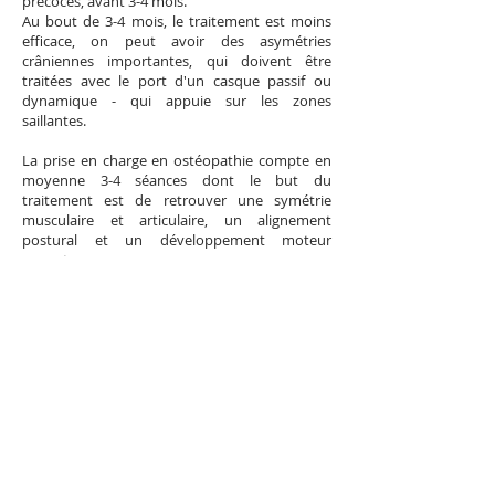
précoces, avant 3-4 mois.
Au bout de 3-4 mois, le traitement est moins
efficace, on peut avoir des asymétries
crâniennes importantes, qui doivent être
traitées avec le port d'un casque passif ou
dynamique - qui appuie sur les zones
saillantes.
La prise en charge en ostéopathie compte en
moyenne 3-4 séances dont le but du
traitement est de retrouver une symétrie
musculaire et articulaire, un alignement
postural et un développement moteur
correct.
Si cette rééducation est effectuée avant l'âge
de 3 ou 4 mois, les études montrent des
résultats excellents dans presque 100 % des
cas. En revanche, après 6 mois, on constate
moins de 40 % de bons résultats. Lorsque la
rétraction musculaire est installée, il faut
intervenir de façon chirurgicale, mais cette
situation est rare.
Ne laissez pas votre bébé dans cet état,
pensez-y et consultez votre ostéopathe.