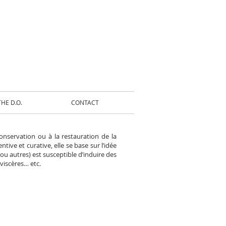
HE D.O.
CONTACT
onservation ou à la restauration de la
ive et curative, elle se base sur l’idée
 ou autres) est susceptible d’induire des
viscères… etc.