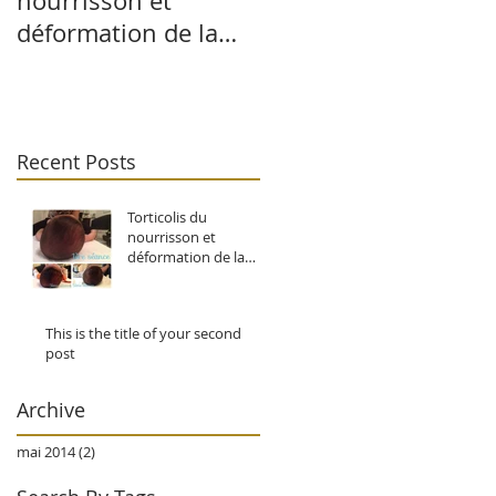
nourrisson et
your second post
déformation de la
tête du bébé
Recent Posts
Torticolis du
nourrisson et
déformation de la
tête du bébé
This is the title of your second
post
Archive
mai 2014
(2)
2 posts